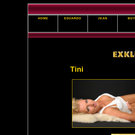
HOME
EDUARDO
JEAN
BOY
Tini