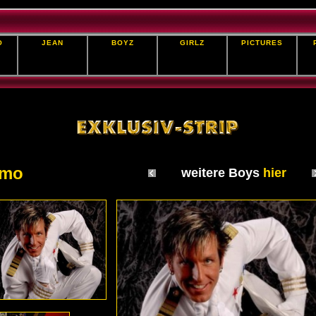
O
JEAN
BOYZ
GIRLZ
PICTURES
mo
weitere Boys
hier