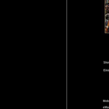
Sho
Ein
Mobi
eMai