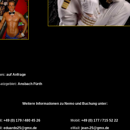
ws:
auf Anfrage
satzgebiet:
Ansbach Fürth
Weitere Informationen zu Nemo und Buchung unter:
l:
+49 (0) 179 / 480 45 26
Mobil:
+49 (0) 177 / 715 52 22
l:
eduardo25@gmx.de
eMail:
jean-25@gmx.de